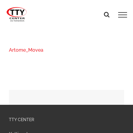
Skip
to
content
Artome_Movea
TTY CENTER