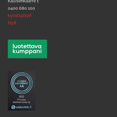
Kallisenkaarre 1
0400 680 100
kyosti@tty.fi
tty.fi