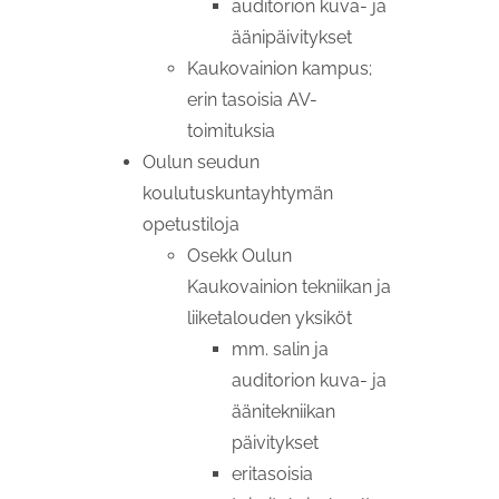
auditorion kuva- ja
äänipäivitykset
Kaukovainion kampus;
erin tasoisia AV-
toimituksia
Oulun seudun
koulutuskuntayhtymän
opetustiloja
Osekk Oulun
Kaukovainion tekniikan ja
liiketalouden yksiköt
mm. salin ja
auditorion kuva- ja
äänitekniikan
päivitykset
eritasoisia