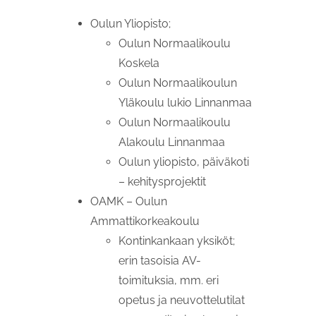
Oulun Yliopisto;
Oulun Normaalikoulu
Koskela
Oulun Normaalikoulun
Yläkoulu lukio Linnanmaa
Oulun Normaalikoulu
Alakoulu Linnanmaa
Oulun yliopisto, päiväkoti
– kehitysprojektit
OAMK – Oulun
Ammattikorkeakoulu
Kontinkankaan yksiköt;
erin tasoisia AV-
toimituksia, mm. eri
opetus ja neuvottelutilat