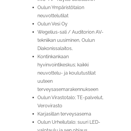
Oulun Ympäristötalon
neuvottelutilat
Oulun Vesi Oy
Wegelius-sali / Auditorion AV-
tekniikan uusiminen, Oulun
Diakonissalaitos,
Kontinkankaan
hyvinvointikeskus; kaikki
neuvottelu- ja koulutustilat
uuteen
terveysasemarakennukseen
Oulun Virastotalo; TE-palvelut,
Verovirasto
Karjasillan terveysasema
Oulun Urheilutalo; suuri LED-
valotaulu ja sen ohjaus