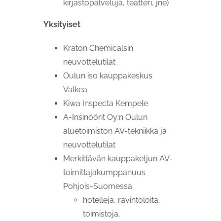
kirjastopalveluja, teatteri, jne)
Yksityiset
Kraton Chemicalsin
neuvottelutilat
Oulun iso kauppakeskus
Valkea
Kiwa Inspecta Kempele
A-Insinöörit Oy:n Oulun
aluetoimiston AV-tekniikka ja
neuvottelutilat
Merkittävän kauppaketjun AV-
toimittajakumppanuus
Pohjois-Suomessa
hotelleja, ravintoloita,
toimistoja,