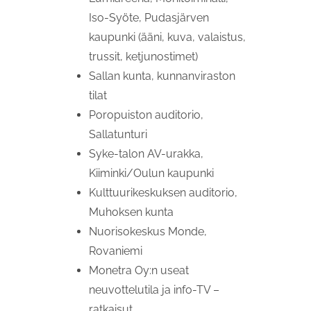
Iso-Syöte, Pudasjärven
kaupunki (ääni, kuva, valaistus,
trussit, ketjunostimet)
Sallan kunta, kunnanviraston
tilat
Poropuiston auditorio,
Sallatunturi
Syke-talon AV-urakka,
Kiiminki/Oulun kaupunki
Kulttuurikeskuksen auditorio,
Muhoksen kunta
Nuorisokeskus Monde,
Rovaniemi
Monetra Oy:n useat
neuvottelutila ja info-TV –
ratkaisut