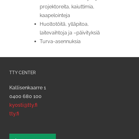
projektoreita, kaiuttimia,
kaapelointeja
Huoltotöitä, ylläpitoa,
laitevaihtoja ja –päivityksiä
Turva-asennuksia
TTY CENTER
Kallisenkaarre 1
0400 680 100
kyosti@tty.fi
tty.fi