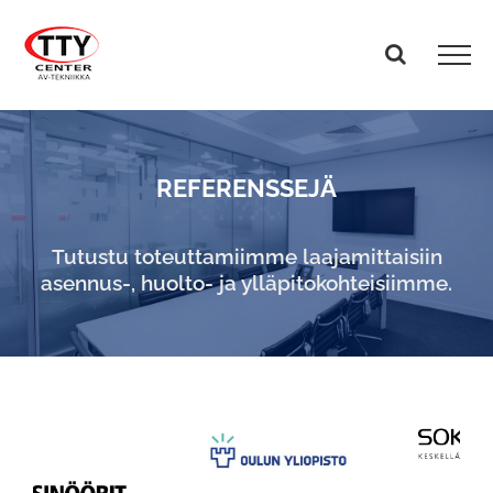
Skip
to
content
REFERENSSEJÄ
Tutustu toteuttamiimme laajamittaisiin
asennus-, huolto- ja ylläpitokohteisiimme.