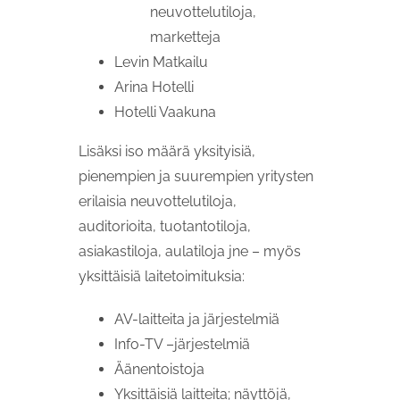
neuvottelutiloja,
marketteja
Levin Matkailu
Arina Hotelli
Hotelli Vaakuna
Lisäksi iso määrä yksityisiä,
pienempien ja suurempien yritysten
erilaisia neuvottelutiloja,
auditorioita, tuotantotiloja,
asiakastiloja, aulatiloja jne – myös
yksittäisiä laitetoimituksia:
AV-laitteita ja järjestelmiä
Info-TV –järjestelmiä
Äänentoistoja
Yksittäisiä laitteita; näyttöjä,