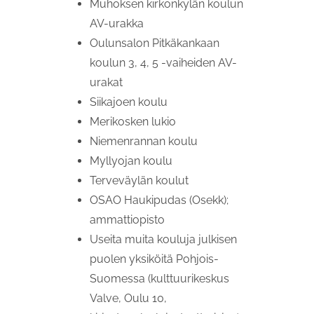
Muhoksen kirkonkylän koulun
AV-urakka
Oulunsalon Pitkäkankaan
koulun 3, 4, 5 -vaiheiden AV-
urakat
Siikajoen koulu
Merikosken lukio
Niemenrannan koulu
Myllyojan koulu
Terveväylän koulut
OSAO Haukipudas (Osekk);
ammattiopisto
Useita muita kouluja julkisen
puolen yksiköitä Pohjois-
Suomessa (kulttuurikeskus
Valve, Oulu 10,