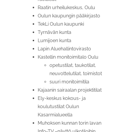
Raatin urheilukeskus, Oulu
Oulun kaupungin pääkirjasto
TekLi Oulun kaupunki
Tyrnävän kunta
Lumijoen kunta
Lapin Aluehallintovirasto
Kastellin monitoimitalo Oulu
opetustilat, taukotilat,
neuvottelutilat, toimistot
suuri monitoimitila
Kajaanin sairaalan projektitilat
Ely-keskus kokous- ja
koulutustilat Oulun
Kasarmialueella
Muhoksen kunnan torin lavan
Info-TV –näyttö ulkotiloihin