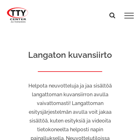
Skip
to
content
Langaton kuvansiirto
Helpota neuvotteluja ja jaa sisältöä
langattoman kuvansiirron avulla
vaivattomasti! Langattoman
esitysjärjestelmän avulla voit jakaa
sisältöä, kuten esityksiä ja videoita
tietokoneelta helposti napin
painalluksella. Neuvottelutiloissa