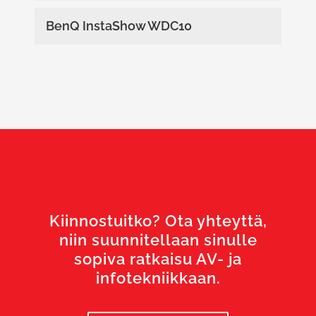
BenQ InstaShow WDC10
Kiinnostuitko? Ota yhteyttä,
niin suunnitellaan sinulle
sopiva ratkaisu AV- ja
infotekniikkaan.