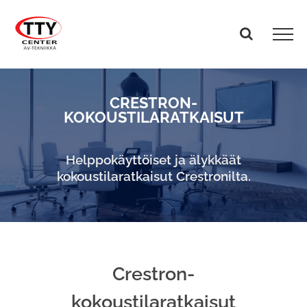
Skip
to
content
CRESTRON-
KOKOUSTILARATKAISUT
Helppokäyttöiset ja älykkäät
kokoustilaratkaisut Crestronilta.
Crestron-
kokoustilaratkaisut