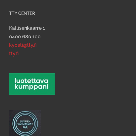
TTY CENTER
Kallisenkaarre 1
0400 680 100
kyosti@tty.fi
tty.fi