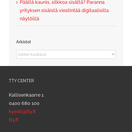
Päältä kaunis, silkkoa sisältä? Paranna
yrityksen sisäistä viestintää digitaalisilla
näytöillä
Arkistot
Arkistot
TTY CENTER
Kallisenkaarre 1
0400 680 100
kyosti@tty.fi
tty.fi