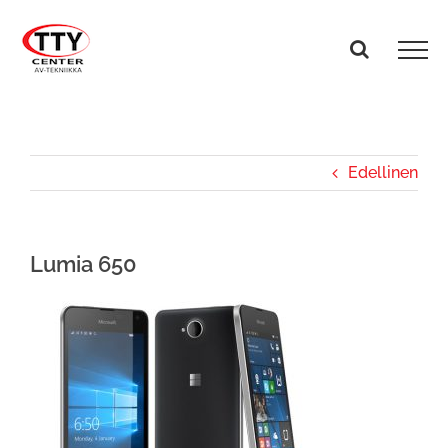
Skip
to
content
Edellinen
Lumia 650