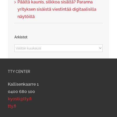
Päältä kaunis, silkkoa sisältä? Paranna
yrityksen sisäistä viestintää digitaalisilla
näytöillä
Arkistot
Arkistot
TTY CENTER
Kallisenkaarre 1
0400 680 100
kyosti@tty.fi
tty.fi