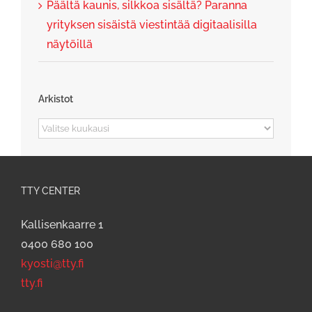
Päältä kaunis, silkkoa sisältä? Paranna
yrityksen sisäistä viestintää digitaalisilla
näytöillä
Arkistot
Arkistot
TTY CENTER
Kallisenkaarre 1
0400 680 100
kyosti@tty.fi
tty.fi