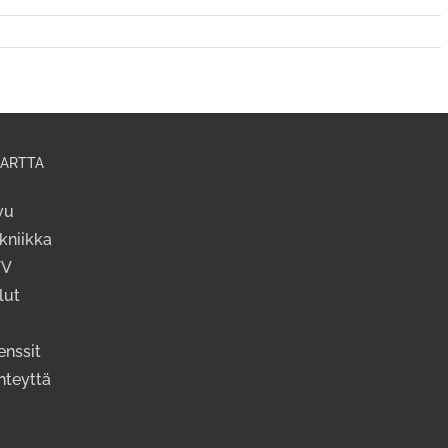
ARTTA
vu
kniikka
TV
lut
enssit
hteyttä