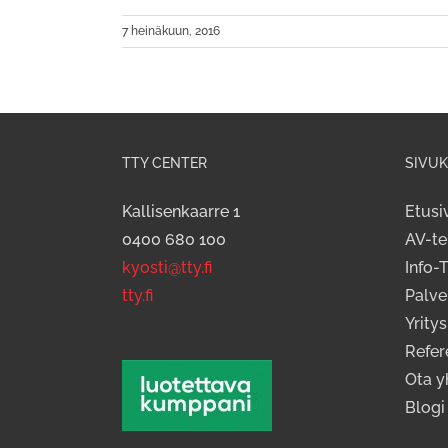
7 heinäkuun, 2016
TTY CENTER
SIVUK
Kallisenkaarre 1
Etusi
0400 680 100
AV-te
kyosti@tty.fi
Info-
tty.fi
Palve
Yritys
Refer
Ota y
Blogi