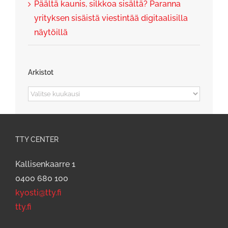
Päältä kaunis, silkkoa sisältä? Paranna
yrityksen sisäistä viestintää digitaalisilla
näytöillä
Arkistot
Arkistot
TTY CENTER
Kallisenkaarre 1
0400 680 100
kyosti@tty.fi
tty.fi