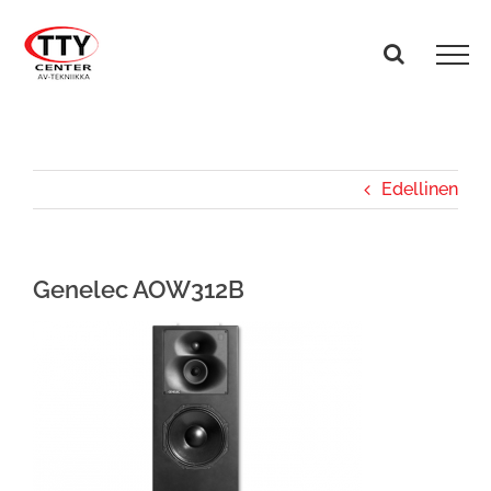
Skip
to
content
Edellinen
Genelec AOW312B