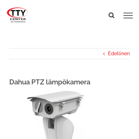
Skip
to
content
Edellinen
Dahua PTZ lämpökamera