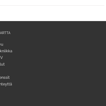
ARTTA
vu
kniikka
TV
lut
enssit
hteyttä