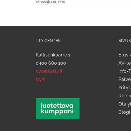
26 syyskuun, 2016
TTY CENTER
SIVUK
Kallisenkaarre 1
Etusi
0400 680 100
AV-te
kyosti@tty.fi
Info-
tty.fi
Palve
Yritys
Refer
Ota y
Blogi