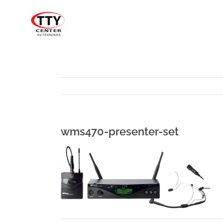
Skip
to
content
wms470-presenter-set