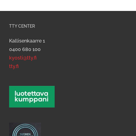
TTY CENTER
Kallisenkaarre 1
0400 680 100
kyosti@tty.fi
tty.fi